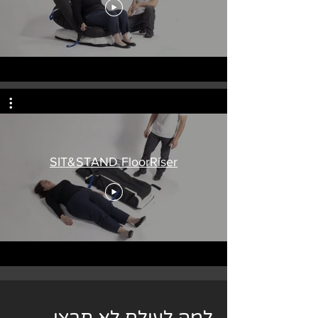
SIT&STAND FloorRiser
למה לעולם לא תרצו