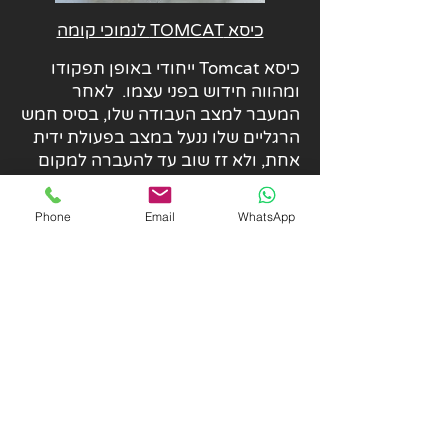
כיסא TOMCAT לנמוכי קומה
כיסא Tomcat ייחודי באופן תפקודו
ומהווה חידוש בפני עצמו. לאחר
המעבר למצב העבודה שלו, בסיס חמש
הרגליים שלו ננעל במצב בפעולת ידית
אחת, ולא זז שוב עד להעברה למקום
אחר.
המשתמש יכול לגשת לכיסא במצב זה
Phone
Email
WhatsApp
ללא צורך להזיז אותו כלל, מכיוון
שהמושב והמשענת מסתובבים הצידה
בזמן שהמשתמש עולה ויורד.