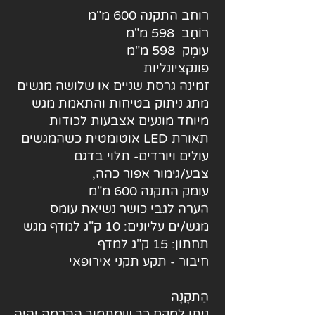
רוחב התקנה 600 מ"מ
רוֹחַב 598 מ"מ
עוֹמֶק 598 מ"מ
פונקציונליות
זמינה גרסת שניים או שלושה מגשים
מתג ניתוק בטיחות והתאמת מגש
מיוחד מונעים אצבעות לכודות
תאורת LED אוטומטית כשהמגשים
עולים ויורדים- תלוי בדגם
צבע/גימור אפור כהה,
עומק התקנה 600 מ"מ
הערה לגבי כושר נשיאת עומס
מגש/ים עליונים: 10 ק"ג למדף מגש
תחתון: 15 ק"ג למדף
חיבור - תקע תקני אירופאי
הַתקָנָה
ניתן למקם כך שמתמוך ההרמה יהיה