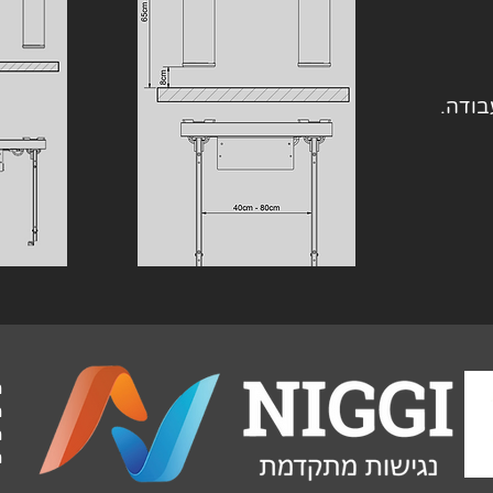
בודה.
מ
מ
מ
מ